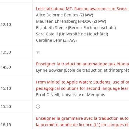
Let’s talk about MT: Raising awareness in Swiss 
Alice Delorme Benites (ZHAW)
Maureen Ehrensberger-Dow (ZHAW)
12:10
Elizabeth Steele (Berner Fachhochschule)
Sara Cotelli (Université de Neuchâtel)
Caroline Lehr (ZHAW)
13:30
🍴
Enseigner la traduction automatique aux étudia
14:30
Lynne Bowker (École de traduction et d’interprét
From Minitel to Apple Watch: Students' use of on
15:10
pedagogical solutions for second language lea
Errol O'Neill, University of Memphis
15:50
🕑
Enseigner la grammaire avec la traduction auto
16:15
la première année de licence (L1) en Langues é