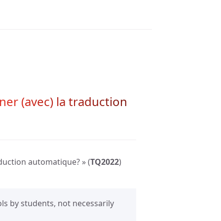
er (avec) la traduction
duction automatique? » (
TQ2022
)
ls by students, not necessarily