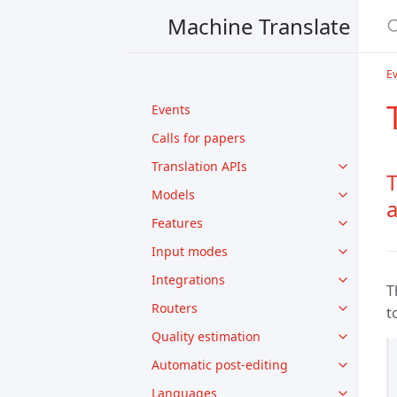
Machine Translate
E
Events
Calls for papers
Translation APIs
T
Models
Features
Input modes
Integrations
T
Routers
t
Quality estimation
Automatic post-editing
Languages